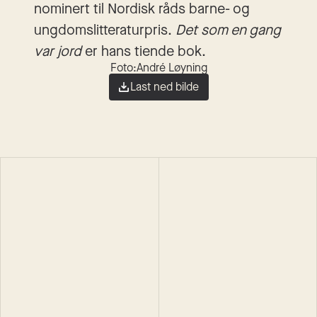
nominert til Nordisk råds barne- og
ungdomslitteraturpris.
Det som en gang
var jord
er hans tiende bok.
Foto:
André Løyning
Last ned bilde
Simon Stranger
Simon Stranger
Den veven av hendelser 
Mnem
vi kaller verden
Roman
Pocket
2019
Roman
Pocket
2019