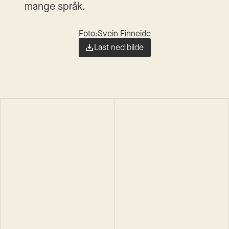
mange språk.
Foto:
Svein Finneide
Last ned bilde
Ida Hegazi Høyer
Ida Hegazi Høyer
Kirurgen
Kirurgen
Roman
Pocket
2023
Roman
Innbundet
2022