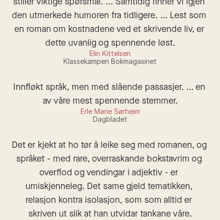
stiller viktige spørsmål. ... Samtidig finner vi igjen 
den utmerkede humoren fra tidligere. ... Lest som 
en roman om kostnadene ved et skrivende liv, er 
dette uvanlig og spennende løst.
Elin Kittelsen
Klassekampen Bokmagasinet
Innfløkt språk, men med slående passasjer. ... en 
av våre mest spennende stemmer.
Erle Marie Sørheim
Dagbladet
Det er kjekt at ho tør å leike seg med romanen, og 
språket - med rare, overraskande bokstavrim og 
overflod og vendingar i adjektiv - er 
umiskjenneleg. Det same gjeld tematikken, 
relasjon kontra isolasjon, som som alltid er 
skriven ut slik at han utvidar tankane våre.