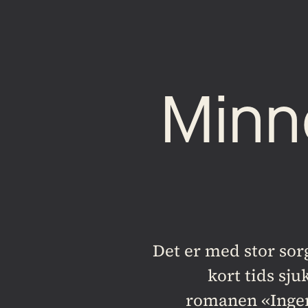
Minne
Det er med stor sor
kort tids sj
romanen «Ingen s