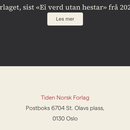
rlaget, sist «Ei verd utan hestar» frå 20
Les mer
Tiden Norsk Forlag
Postboks 6704 St. Olavs plass,
0130 Oslo