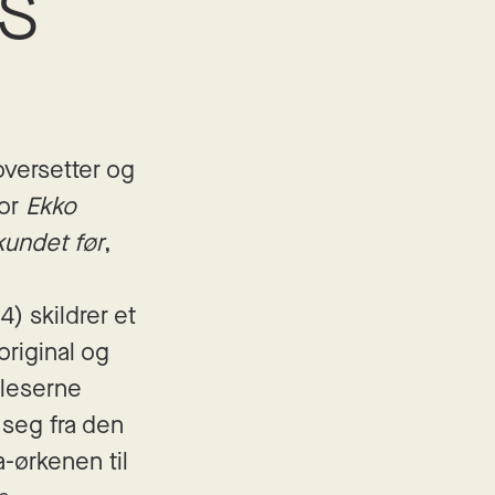
s
oversetter og
For
Ekko
undet før
,
4) skildrer et
original og
leserne
seg fra den
-ørkenen til