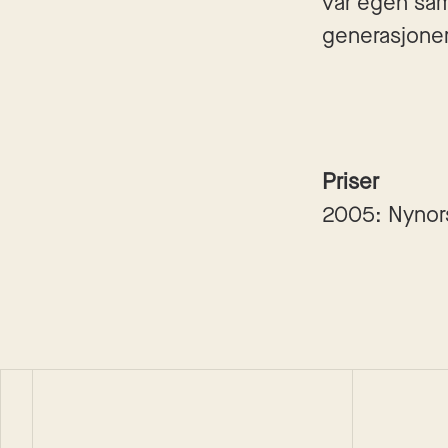
vår egen sam
generasjoner
Priser
2005: Nynorsk
Øyvind Vågnes
Øyvind Våg
Ei verd utan hestar
Vesaas
Roman
Innbundet
2022
Roman
Innbu