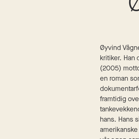
Øyvind Vågnes
kritiker. Ha
(2005) motto
en roman som
dokumentarf
framtidig o
tankevekken
hans. Hans s
amerikanske 