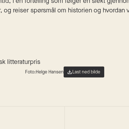
tid, i en fortelling som følger en slekt gjenno
, og reiser spørsmål om historien og hvordan vi
 litteraturpris
Foto:
Helge Hansen
Last ned bilde
nes
Øyvind Vågnes
Sone Z
ndet
2017
Roman
Innbundet
2014