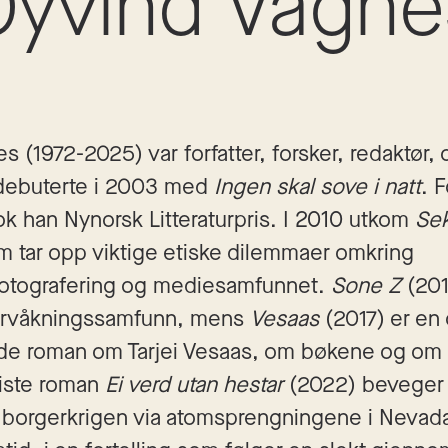
Øyvind Vågne
 (1972-2025) var forfatter, forsker, redaktør, 
n debuterte i 2003 med
Ingen skal sove i natt
. 
k han Nynorsk Litteraturpris. I 2010 utkom
Sek
 tar opp viktige etiske dilemmaer omkring
otografering og mediesamfunnet.
Sone Z
(201
vervåkningssamfunn, mens
Vesaas
(2017) er en 
de roman om Tarjei Vesaas, om bøkene og om 
iste roman
Ei verd utan hestar
(2022) beveger 
borgerkrigen via atomsprengningene i Nevada