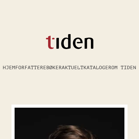
HJEM
FORFATTERE
BØKER
AKTUELT
KATALOGER
OM TIDEN