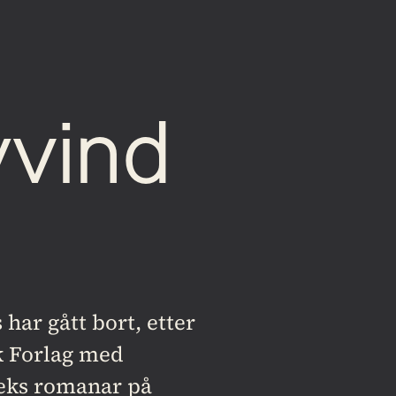
vind 
ar gått bort, etter 
 Forlag med 
seks romanar på 