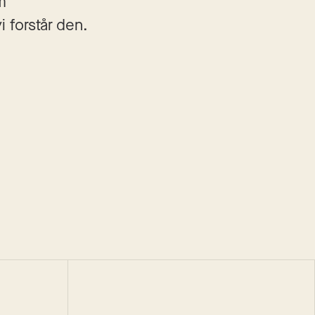
m
 forstår den.
Øyvind Vågnes
Sekundet før
Roman
Innbundet
2010