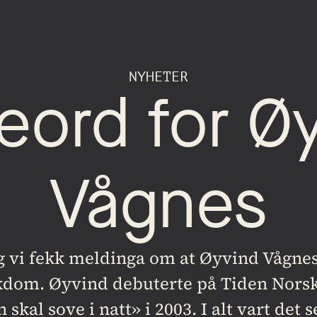
NYHETER
ord for Øy
Vågnes
g vi fekk meldinga om at Øyvind Vågnes h
ukdom. Øyvind debuterte på Tiden Norsk
kal sove i natt» i 2003. I alt vart det 