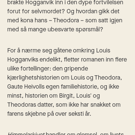
brakte Hogganvik inn i den dype fortvilelsen 
forut for selvmordet? Og hvordan gikk det 
med kona hans – Theodora – som satt igjen 
med så mange ubesvarte spørsmål? 
For å nærme seg gåtene omkring Louis 
Hogganviks endelikt, fletter romanen inn flere 
ulike fortellinger: den gripende 
kjærlighetshistorien om Louis og Theodora, 
Gaute Heivolls egen familiehistorie, og ikke 
minst, historien om Birgit, Louis' og 
Theodoras datter, som ikke har snakket om 
farens skjebne på over seksti år. 
Himmelarkivet 
handler om glemsel, om livets 