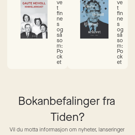
ve
ve
t
t
fin
fin
ne
ne
s 
s 
og
og
så 
så 
so
so
m:
m:
Po
Po
ck
ck
et
et
Bokanbefalinger fra 
Tiden?
Vil du motta informasjon om nyheter, lanseringer 