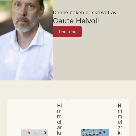
Denne boken er skrevet av
Gaute Heivoll
Les mer
Hi
Hi
m
m
m
m
el
el
ar
ar
ki
ki