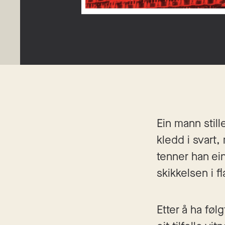
Ein mann stil
kledd i svart
tenner han ein
skikkelsen i f
Etter å ha føl