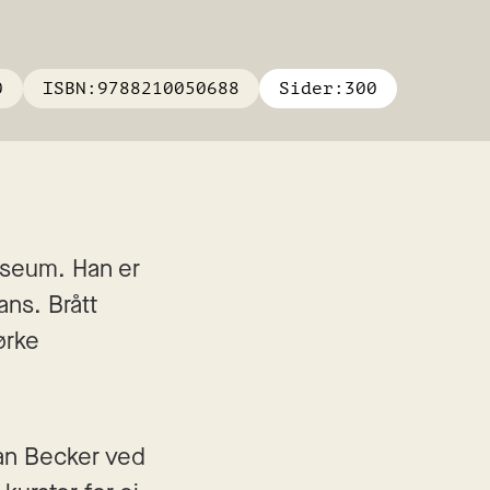
0
ISBN:
9788210050688
Sider:
300
seum. Han er 
ns. Brått 
rke 
han Becker ved 