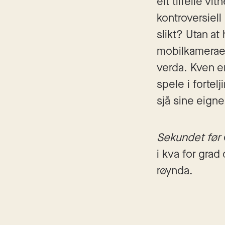
eit tilfelle vi
kontroversiell
slikt? Utan at
mobilkameraet s
verda. Kven er
spele i fortel
sjå sine eigne 
Sekundet før
i kva for grad
røynda.