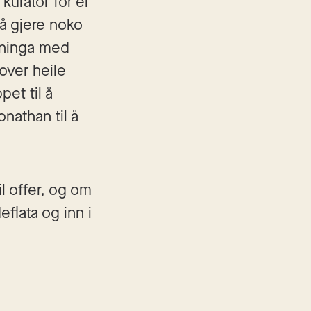
kurator for ei 
å gjere noko 
nninga med 
over heile 
t til å 
athan til å 
l offer, og om 
flata og inn i 