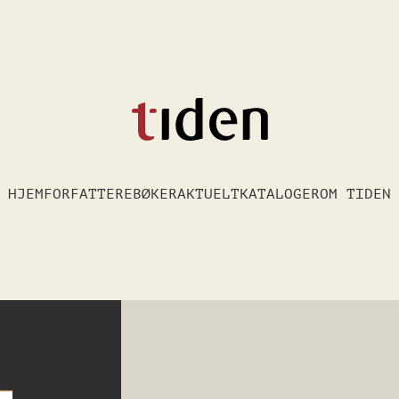
HJEM
FORFATTERE
BØKER
AKTUELT
KATALOGER
OM TIDEN