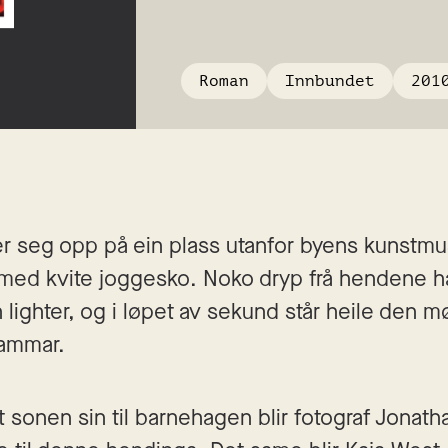
Roman
Innbundet
201
ler seg opp på ein plass utanfor byens kunstmu
, med kvite joggesko. Noko dryp frå hendene ha
 lighter, og i løpet av sekund står heile den mø
lammar.
gt sonen sin til barnehagen blir fotograf Jonat