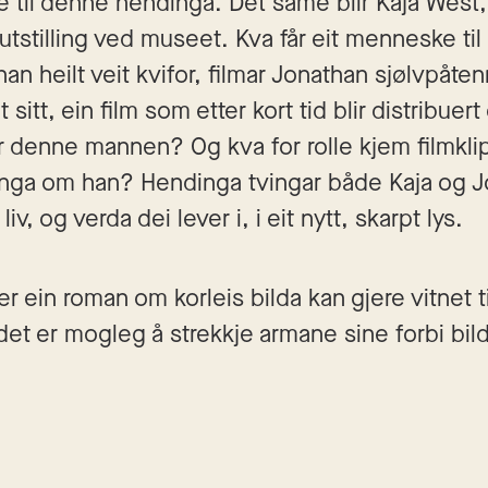
tne til denne hendinga. Det same blir Kaja West, 
 utstilling ved museet. Kva får eit menneske til 
 han heilt veit kvifor, filmar Jonathan sjølvpåte
itt, ein film som etter kort tid blir distribuert 
 denne mannen? Og kva for rolle kjem filmklippe
jinga om han? Hendinga tvingar både Kaja og Jon
liv, og verda dei lever i, i eit nytt, skarpt lys.
 er ein roman om korleis bilda kan gjere vitnet ti
 det er mogleg å strekkje armane sine forbi bilde