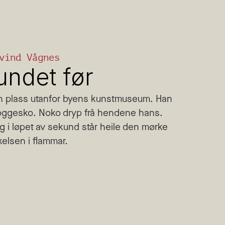
vind Vågnes
undet før
in plass utanfor byens kunstmuseum. Han 
 joggesko. Noko dryp frå hendene hans. 
og i løpet av sekund står heile den mørke 
kelsen i flammar.