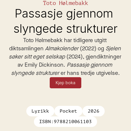
Toto Hølmebakk
Passasje gjennom 
slyngede strukturer
Toto Hølmebakk har tidligere utgitt 
diktsamlingen 
Almakolender 
(2022) og 
Sjelen 
søker sitt eget selskap
 (2024), gjendiktninger 
av Emily Dickinson. 
Passasje gjennom 
slyngede strukturer 
er hans tredje utgivelse.
Kjøp boka
Lyrikk
Pocket
2026
ISBN:
9788210061103