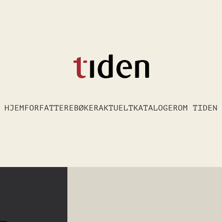
HJEM
FORFATTERE
BØKER
AKTUELT
KATALOGER
OM TIDEN