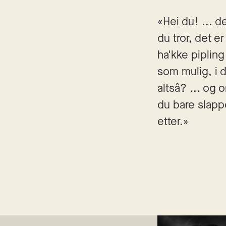
«Hei du! ... d
du tror, det e
ha'kke pipling
som mulig, i de
altså? ... og o
du bare slappe
etter.»