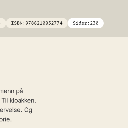
3
ISBN:
9788210052774
Sider:
230
menn på 
Til kloakken. 
ervelse. Og 
orie.