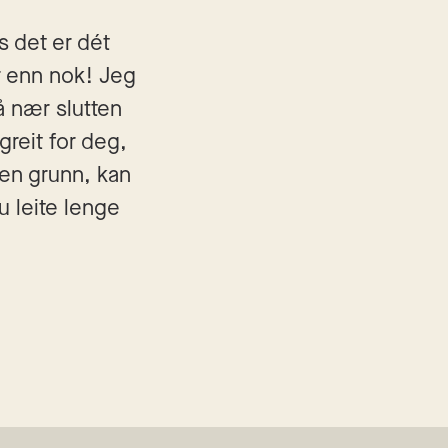
s det er dét 
r enn nok! Jeg 
 nær slutten 
greit for deg, 
den grunn, kan 
 leite lenge 