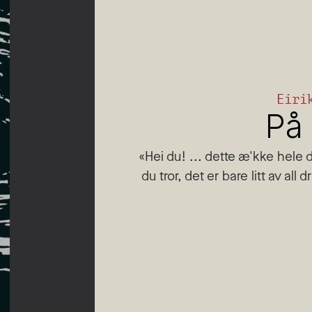
Eiri
På
«Hei du! ... dette æ'kke hele de
du tror, det er bare litt av al