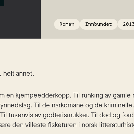
Roman
Innbundet
201
, helt annet.
m en kjempeedderkopp. Til runking av gamle 
lynnedslag. Til de narkomane og de kriminelle. 
Til tusenvis av godterismukker. Til død og ford
e den villeste fisketuren i norsk litteraturhist