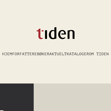
HJEM
FORFATTERE
BØKER
AKTUELT
KATALOGER
OM TIDEN