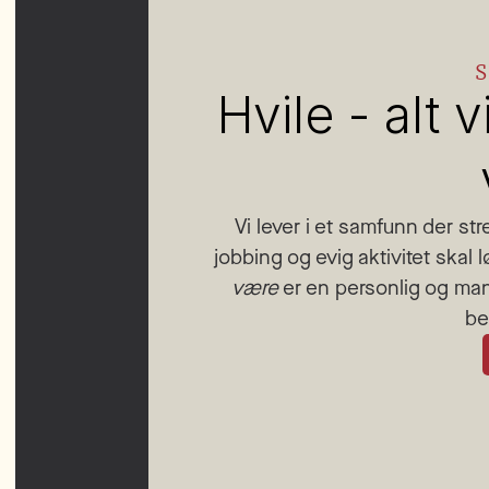
S
Hvile - alt v
Vi lever i et samfunn der st
jobbing og evig aktivitet skal l
være
 er en personlig og ma
be