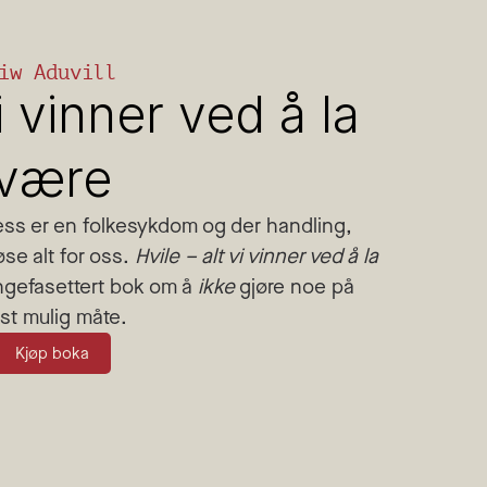
iw Aduvill
i vinner ved å la 
være
ress er en folkesykdom og der handling, 
øse alt for oss. 
Hvile – alt vi vinner ved å la 
ngefasettert bok om å 
ikke
 gjøre noe på 
st mulig måte.
Kjøp boka