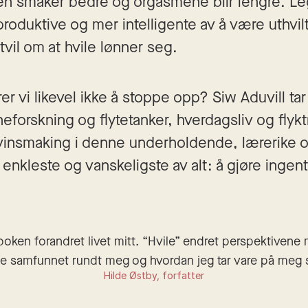
n smaker bedre og orgasmene blir lengre. Legg t
roduktive og mer intelligente av å være uthvilte
tvil om at hvile lønner seg.
rer vi likevel ikke å stoppe opp? Siw Aduvill ta
forskning og flytetanker, hverdagsliv og flyktni
vinsmaking i denne underholdende, lærerike o
nkleste og vanskeligste av alt: å gjøre ingent
oken forandret livet mitt. “Hvile” endret perspektivene 
e samfunnet rundt meg og hvordan jeg tar vare på meg s
Hilde Østby, forfatter