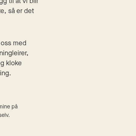
il at vi blir 
, så er det 
r oss med 
ngleirer, 
g kloke 
ing.
mine på 
elv.