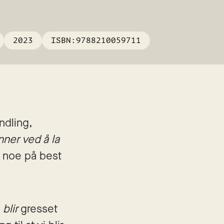
2023
ISBN:
9788210059711
dling, 
inner ved å la 
e noe på best 
 
blir
 gresset 