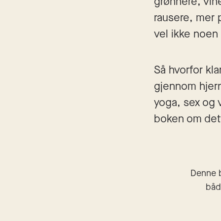
grønnere, vine
rausere, mer p
vel ikke noen 
Så hvorfor kla
gjennom hjerne
yoga, sex og 
boken om det e
Denne b
båd