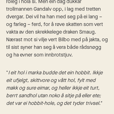
roleg i hola si. Men ein dag dukkar 
trollmannen Gandalv opp, i lag med tretten 
dvergar. Dei vil ha han med seg på ei lang – 
og farleg – ferd, for å røve skatten som vert 
vakta av den skrekkelege draken Smaug. 
Nærast mot si vilje vert Bilbo med på jakta, og 
til sist syner han seg å vera både rådsnøgg 
og ha evner som innbrotstjuv. 
"
I eit hol i marka budde det ein hobbit. Ikkje 
eit ufjelgt, skittvore og vått hol, fylt med 
makk og sure eimar, og heller ikkje eit turt, 
berrt sandhol utan noko å sitje på eller ete; 
det var ei hobbit-hole, og det tyder trivsel."