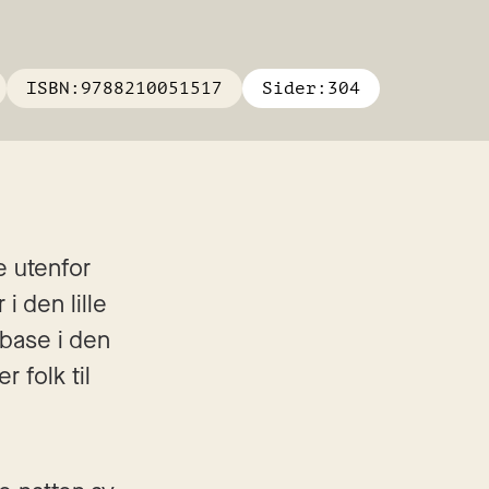
ISBN:
9788210051517
Sider:
304
 utenfor 
 den lille 
base i den 
folk til 