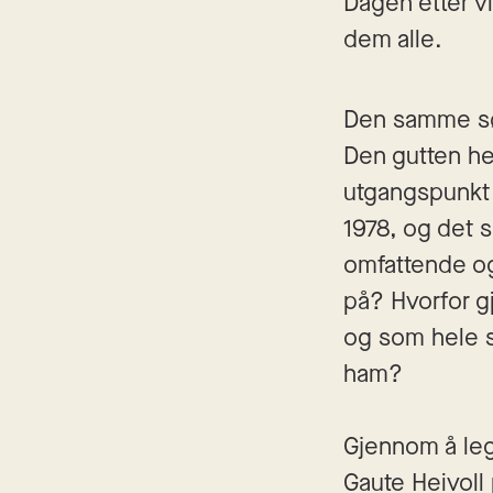
Dagen etter vi
dem alle. 
Den samme sønd
Den gutten he
utgangspunkt 
1978, og det 
omfattende o
på? Hvorfor g
og som hele s
ham?
Gjennom å leg
Gaute Heivoll 