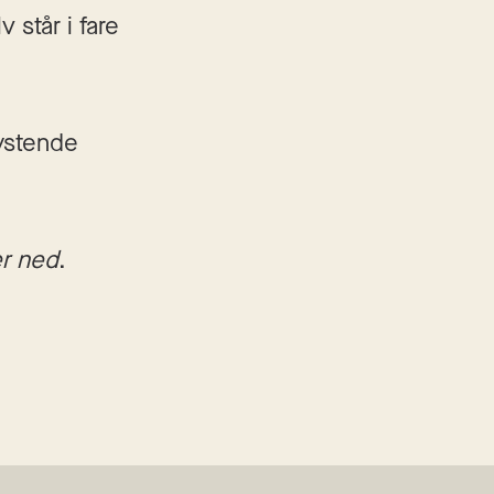
står i fare 
ystende 
er ned
. 