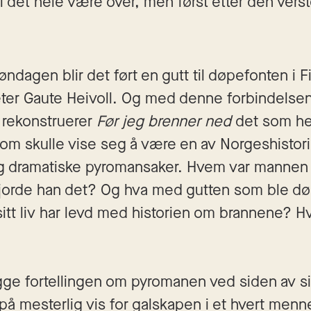
l det hele være over, men først etter den verst
agen blir det ført en gutt til døpefonten i Fin
ter Gaute Heivoll. Og med denne forbindelsen
rekonstruerer 
Før jeg brenner ned
 det som he
som skulle vise seg å være en av Norgeshistor
g dramatiske pyromansaker. Hvem var mannen 
jorde han det? Og hva med gutten som ble dø
itt liv har levd med historien om brannene? Hv
ge fortellingen om pyromanen ved siden av si
på mesterlig vis for galskapen i et hvert mennes