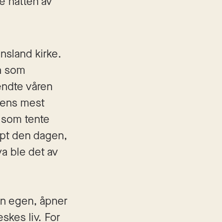
e natten av 
sland kirke. 
 som 
ndte våren 
iens mest 
som tente 
pt den dagen, 
a ble det av 
n egen, åpner 
kes liv. For 