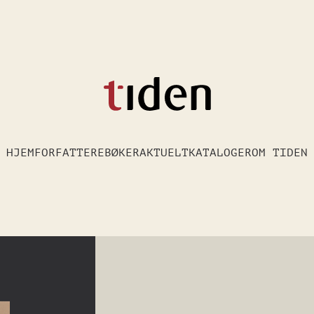
HJEM
FORFATTERE
BØKER
AKTUELT
KATALOGER
OM TIDEN