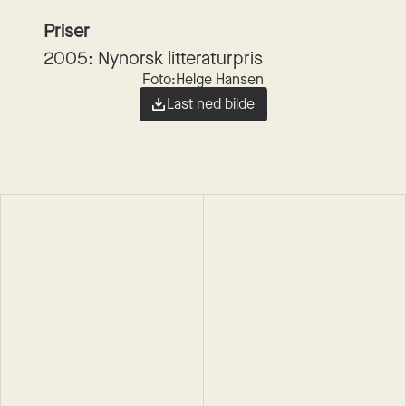
Priser
2005: Nynorsk litteraturpris
Foto:
Helge Hansen
Last ned bilde
Øyvind Vågnes
Øyvind Vågnes
Ei verd utan hestar
Vesaas
Roman
Innbundet
2022
Roman
Innbundet
2017